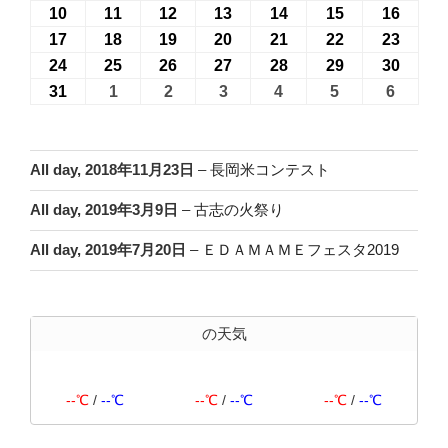
7
7
7
7
7
8
8
年
年
年
年
年
年
年
10
2026
11
2026
12
2026
13
2026
14
2026
15
2026
16
2026
月
月
月
月
月
月
月
8
8
8
8
8
8
8
年
年
年
年
年
年
年
17
2026
18
2026
19
2026
20
2026
21
2026
22
2026
23
2026
27
28
29
30
31
1
2
月
月
月
月
月
月
月
8
8
8
8
8
8
8
年
年
年
年
年
年
年
24
2026
25
2026
26
2026
27
2026
28
2026
29
2026
30
2026
日
日
日
日
日
日
日
3
4
5
6
7
8
9
月
月
月
月
月
月
月
8
8
8
8
8
8
8
年
年
年
年
年
年
年
31
2026
1
2026
2
2026
3
2026
4
2026
5
2026
6
2026
日
日
日
日
日
日
日
10
11
12
13
14
15
16
月
月
月
月
月
月
月
8
8
8
8
8
8
8
年
年
年
年
年
年
年
日
日
日
日
日
日
日
17
18
19
20
21
22
23
月
月
月
月
月
月
月
8
9
9
9
9
9
9
日
日
日
日
日
日
日
24
25
26
27
28
29
30
月
月
月
月
月
月
月
All day,
2018年11月23日
–
長岡米コンテスト
日
日
日
日
日
日
日
31
1
2
3
4
5
6
All day,
2019年3月9日
–
古志の火祭り
日
日
日
日
日
日
日
All day,
2019年7月20日
–
ＥＤＡＭＡＭＥフェスタ2019
の天気
--℃
/
--℃
--℃
/
--℃
--℃
/
--℃