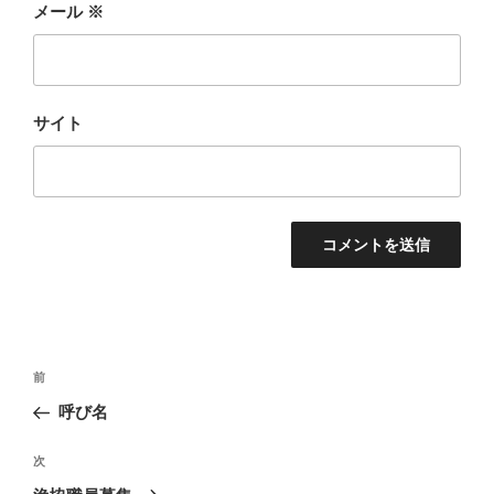
メール
※
サイト
投
前
前
稿
の
呼び名
ナ
投
ビ
稿
次
次
ゲ
の