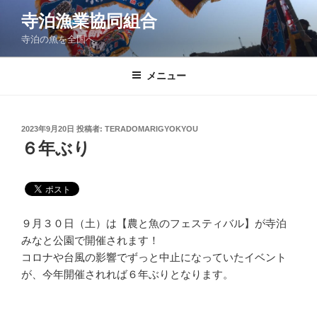
コ
寺泊漁業協同組合
ン
寺泊の魚を全国へ
テ
ン
ツ
メニュー
へ
ス
キ
投
2023年9月20日
投稿者:
TERADOMARIGYOKYOU
稿
ッ
６年ぶり
日:
プ
９月３０日（土）は【農と魚のフェスティバル】が寺泊
みなと公園で開催されます！
コロナや台風の影響でずっと中止になっていたイベント
が、今年開催されれば６年ぶりとなります。