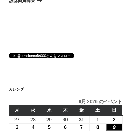
漁協職員募集
投
ー
稿
シ
ョ
ン
カレンダー
8月 2026 のイベント
月
月
火
火
水
水
木
木
金
金
土
土
日
日
曜
曜
曜
曜
曜
曜
曜
27
2026
28
2026
29
2026
30
2026
31
2026
1
2026
2
2026
日
日
日
日
日
日
日
年
年
年
年
年
年
年
3
2026
4
2026
5
2026
6
2026
7
2026
8
2026
9
2026